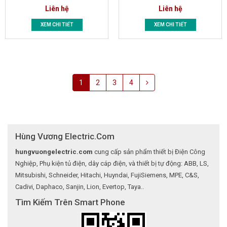
Liên hệ
Liên hệ
XEM CHI TIẾT
XEM CHI TIẾT
1
2
3
4
Hùng Vương Electric.Com
hungvuongelectric.com
cung cấp sản phẩm thiết bị Điện Công
Nghiệp, Phụ kiện tủ điện, dây cáp điện, và thiết bị tự động: ABB, LS,
Mitsubishi, Schneider, Hitachi, Huyndai, FujiSiemens, MPE, C&S,
Cadivi, Daphaco, Sanjin, Lion, Evertop, Taya..
Tìm Kiếm Trên Smart Phone