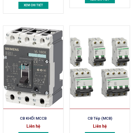
XEM CHI TIẾT
CB KHỐI MCCB
CB Tép (MCB)
Liên hệ
Liên hệ