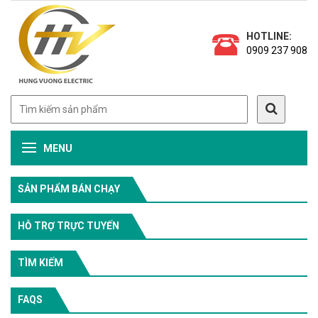
HOTLINE:
0909 237 908
MENU
SẢN PHẨM BÁN CHẠY
HỖ TRỢ TRỰC TUYẾN
TÌM KIẾM
FAQS