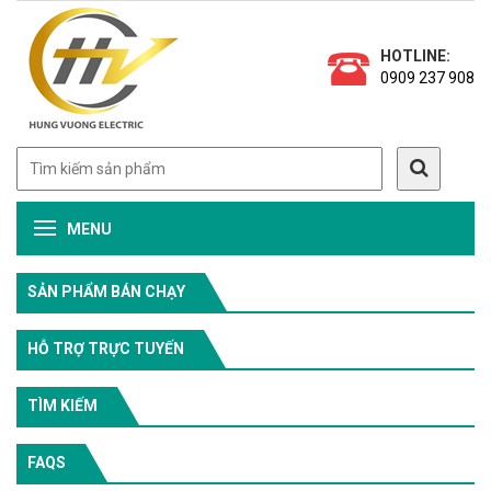
HOTLINE:
0909 237 908
MENU
SẢN PHẨM BÁN CHẠY
HỖ TRỢ TRỰC TUYẾN
TÌM KIẾM
FAQS