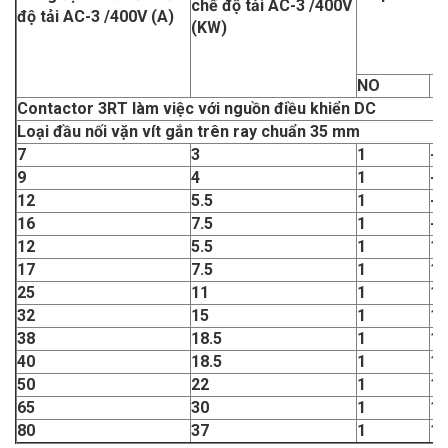
chế độ tải AC-3 /400V
độ tải AC-3 /400V (A)
(KW)
NO
Contactor 3RT làm việc với nguồn điều khiển DC
Loại đầu nối vặn vít gắn trên ray chuẩn 35 mm
7
3
1
-
9
4
1
-
12
5.5
1
-
16
7.5
1
-
12
5.5
1
1
17
7.5
1
1
25
11
1
1
32
15
1
1
38
18.5
1
1
40
18.5
1
1
50
22
1
1
65
30
1
1
80
37
1
1