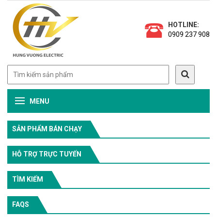
HOTLINE:
0909 237 908
MENU
SẢN PHẨM BÁN CHẠY
HỖ TRỢ TRỰC TUYẾN
TÌM KIẾM
FAQS