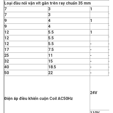
Loại đầu nối vặn vít gắn trên ray chuẩn 35 mm
7
3
1
7
3
1
9
4
1
9
4
1
12
5.5
1
12
5.5
1
12
5.5
-
-
17
7.5
-
-
25
11
-
-
32
15
-
-
40
18.5
-
-
50
22
-
-
24V
Điện áp điều khiển cuộn Coil AC50Hz
110V