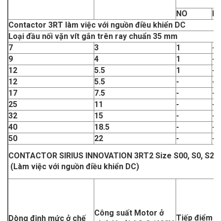
NO
N
Contactor 3RT làm việc với nguồn điều khiển DC
Loại đầu nối vặn vít gắn trên ray chuẩn 35 mm
7
3
1
-
9
4
1
-
12
5.5
1
-
12
5.5
-
-
17
7.5
-
-
25
11
-
-
32
15
-
-
40
18.5
-
-
50
22
-
-
CONTACTOR SIRIUS INNOVATION 3RT2 Size S00, S0, S2
(Làm việc với nguồn điều khiển DC)
Công suất Motor ở
Tiếp điểm p
Dòng định mức ở chế