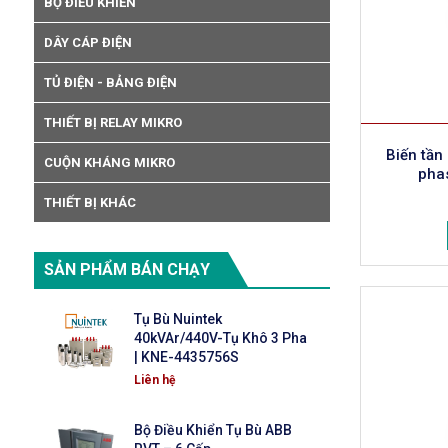
BỘ ĐIỀU KHIỂN
DÂY CÁP ĐIỆN
TỦ ĐIỆN - BẢNG ĐIỆN
THIẾT BỊ RELAY MIKRO
Biến tầ
CUỘN KHÁNG MIKRO
pha
THIẾT BỊ KHÁC
SẢN PHẨM BÁN CHẠY
Tụ Bù Nuintek
40kVAr/440V-Tụ Khô 3 Pha
| KNE-4435756S
Liên hệ
Bộ Điều Khiển Tụ Bù ABB