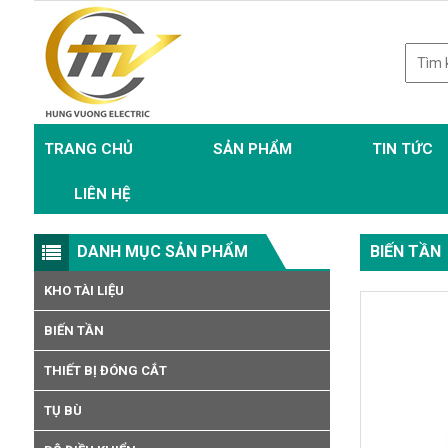
TRANG CHỦ
SẢN PHẨM
TIN TỨC
LIÊN HỆ
DANH MỤC SẢN PHẨM
BIẾN TẦN
KHO TÀI LIỆU
BIẾN TẦN
THIẾT BỊ ĐÓNG CẮT
TỤ BÙ