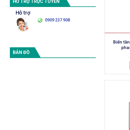
HỖ TRỢ TRỰC TUYẾN
Hỗ trợ
0909 237 908
Biến tầ
pha
BẢN ĐỒ