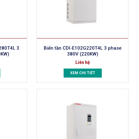
280T4L 3
Biến tần CDI-E102G220T4L 3 phase
0KW)
380V (220KW)
Liên hệ
XEM CHI TIẾT