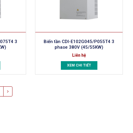
P075T4 3
Biến tần CDI-E102G045/P055T4 3
KW)
phase 380V (45/55KW)
Liên hệ
XEM CHI TIẾT