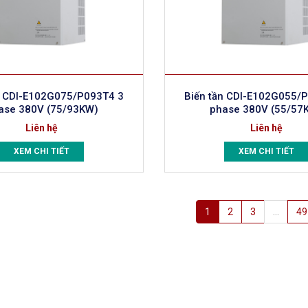
n CDI-E102G075/P093T4 3
Biến tần CDI-E102G055/
ase 380V (75/93KW)
phase 380V (55/57
Liên hệ
Liên hệ
XEM CHI TIẾT
XEM CHI TIẾT
1
2
3
…
49