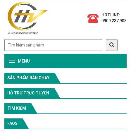
HOTLINE:
0909 237 908
MENU
SẢN PHẨM BÁN CHẠY
HỖ TRỢ TRỰC TUYẾN
TÌM KIẾM
FAQS