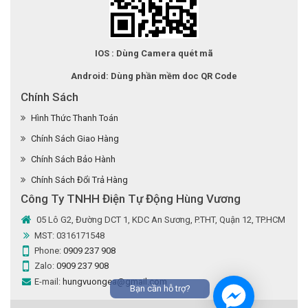
IOS : Dùng Camera quét mã
Android: Dùng phần mềm doc QR Code
Chính Sách
Hình Thức Thanh Toán
Chính Sách Giao Hàng
Chính Sách Bảo Hành
Chính Sách Đổi Trả Hàng
Công Ty TNHH Điện Tự Động Hùng Vương
05 Lô G2, Đường DCT 1, KDC An Sương, P.THT, Quận 12, TP.HCM
MST: 0316171548
Phone:
0909 237 908
Zalo:
0909 237 908
E-mail:
hungvuongea@gmail.com
Bạn cần hỗ trợ?