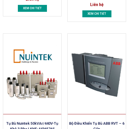
Liên hệ
XEM CHI TIẾT
XEM CHI TIẾT
Tụ Bù Nuintek 50kVAr/440V-Tụ
Bộ Điều Khiển Tụ Bù ABB RVT – 6
Khô 3 Pha | KNE-4436576S
Cấp