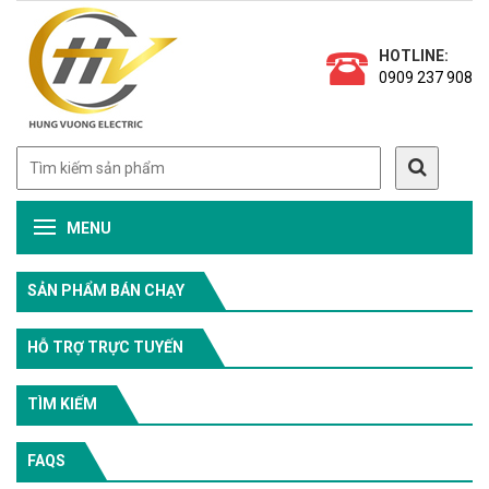
HOTLINE:
0909 237 908
MENU
SẢN PHẨM BÁN CHẠY
HỖ TRỢ TRỰC TUYẾN
TÌM KIẾM
FAQS