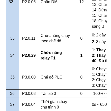
32
P2.0.05
Chân DI6
12
13: Chân r
14: Dừng k
15: Chân b
18: Chuyển
sang B
0: 2 dây lo
Chức năng chạy
33
P2.0.11
0
theo chế độ
2: 3 dây lo
1: Thay đổ
Chức năng
34
P2.0.29
1
2: Thay đổi
relay T1
40: Đủ thờ
0: Chạy v
1: Chạy và 
35
P3.0.00
Chế độ PLC
0
2: Chạy tu
3: Chạy th
36
P3.0.03
Tần số 0
0
-100%
～
1
Thời gian chạy
37
P3.0.04
0s
～
6500s
chu trình 0