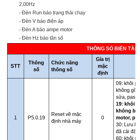
2.00Hz
- Đèn Run báo trạng thái chạy
- Đèn V báo điện áp
- Đèn A báo ampe motor
- Đèn Hz báo tần số
THÔNG SỐ BIẾN TẦN 
Gía trị
Thông
Chức năng
STT
mặc
Mô
số
thông số
định
09: khôi p
không gồm 
sửa, pass
19: khôi p
không ba
Reset về mặc
1
P5.0.19
0
motor, pa
định nhà máy
30: Lưu lạ
đã cài đặt.
60: khôi p