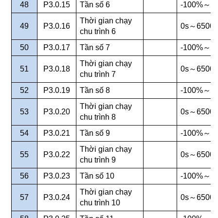
48
P3.0.15
Tần số 6
-100%
～
1
Thời gian chạy
49
P3.0.16
0s
～
6500s
chu trình 6
50
P3.0.17
Tần số 7
-100%
～
1
Thời gian chạy
51
P3.0.18
0s
～
6500s
chu trình 7
52
P3.0.19
Tần số 8
-100%
～
1
Thời gian chạy
53
P3.0.20
0s
～
6500s
chu trình 8
54
P3.0.21
Tần số 9
-100%
～
1
Thời gian chạy
55
P3.0.22
0s
～
6500s
chu trình 9
56
P3.0.23
Tần số 10
-100%
～
1
Thời gian chạy
57
P3.0.24
0s
～
6500s
chu trình 10