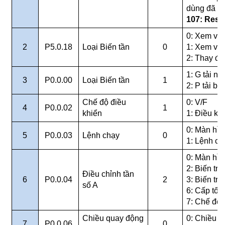
dùng đã sa
107: Rese
0: Xem và
2
P5.0.18
Loại Biến tần
0
1: Xem và 
2: Thay đổ
1: G tải nặ
3
P0.0.00
Loại Biến tần
1
2: P tải b
Chế độ điều
0: V/F
4
P0.0.02
1
khiển
1: Điều k
0: Màn hìn
5
P0.0.03
Lệnh chạy
0
1: Lệnh ch
0: Màn hìn
2: Biến tr
Điều chỉnh tần
6
P0.0.04
2
3: Biến trở
số A
6: Cấp tốc
7: Chế độ
Chiều quay động
0: Chiều t
7
P0.0.06
0