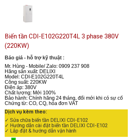
Biến tần CDI-E102G220T4L 3 phase 380V
(220KW)
Báo giá - hỗ trợ kỹ thuật :
Mr. Hùng - Mobile/ Zalo: 0909 237 908
Hãng sản xuất: DELIXI
Model: CDI-E102G220T4L
Công suất: 220KW
Điện áp: 380V
Chất lượng: Mới 100%
Bảo hành: Chính hãng 24 tháng, đổi mới khi có sự cố
Chứng từ: CO, CQ, hóa đơn VAT
Dịch vụ kèm theo:
✓ Sửa chữa biến tần DELIXI CDI-E102
✓ Hướng dẫn cài đặt biến tần DELIXI CDI-E102
✓ Lắp đặt & hướng dẫn vận hành