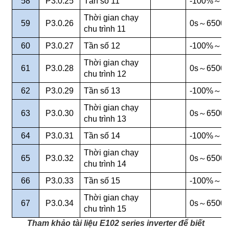
58
P3.0.25
Tần số 11
-100%
～
1
Thời gian chạy
59
P3.0.26
0s
～
6500s
chu trình 11
60
P3.0.27
Tần số 12
-100%
～
1
Thời gian chạy
61
P3.0.28
0s
～
6500s
chu trình 12
62
P3.0.29
Tần số 13
-100%
～
1
Thời gian chạy
63
P3.0.30
0s
～
6500s
chu trình 13
64
P3.0.31
Tần số 14
-100%
～
1
Thời gian chạy
65
P3.0.32
0s
～
6500s
chu trình 14
66
P3.0.33
Tần số 15
-100%
～
1
Thời gian chạy
67
P3.0.34
0s
～
6500s
chu trình 15
Tham khảo tài liệu E102 series inverter để biết