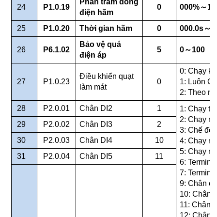
Phần trăm dòng
24
P1.0.19
0
000%
～
1
điện hãm
25
P1.0.20
Thời gian hãm
0
000.0s
～
1
Bảo vệ quá
26
P6.1.02
5
0
～
100
điện áp
0: Chạy kh
Điều khiển quạt
27
P1.0.23
0
1: Luôn C
làm mát
2: Theo nh
28
P2.0.01
Chân DI2
1
1: Chạy th
2: Chạy ng
29
P2.0.02
Chân DI3
2
3: Chế độ 
30
P2.0.03
Chân DI4
10
4: Chạy nh
5: Chạy n
31
P2.0.04
Chân DI5
11
6: Terminal
7: Termina
9: Chân cấ
10: Chân c
11: Chân c
12: Chân c