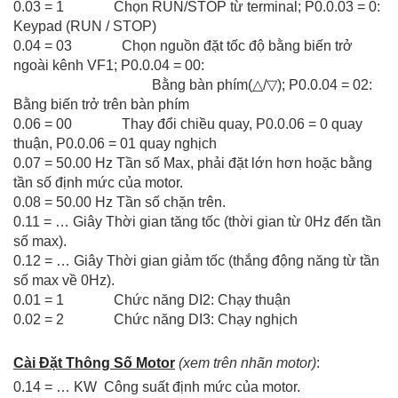
0.03 = 1
Chọn RUN/STOP từ terminal; P0.0.03 = 0:
Keypad (RUN / STOP)
0.04 = 03 Chọn nguồn đặt tốc độ bằng biến trở
ngoài kênh VF1; P0.0.04 = 00:
Bằng bàn phím(
△
/
▽
); P0.0.04 = 02:
Bằng biến trở trên bàn phím
0.06 = 00 Thay đổi chiều quay, P0.0.06 = 0 quay
thuận, P0.0.06 = 01 quay nghịch
0.07 = 50.00 Hz Tần số Max, phải đặt lớn hơn hoặc bằng
tần số định mức của motor.
0.08 = 50.00 Hz Tần số chặn trên.
0.11 = … Giây Thời gian tăng tốc (thời gian từ 0Hz đến tần
số max).
0.12 = … Giây Thời gian giảm tốc (thắng động năng từ tần
số max về 0Hz).
0.01 = 1
Chức năng DI2: Chạy thuận
0.02 = 2 Chức năng DI3: Chạy nghịch
Cài Đặt Thông Số Motor
(xem trên nhãn motor)
:
0.14 = … KW Công suất định mức của motor.