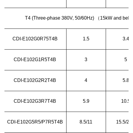
T4 (Three-phase 380V, 50/60Hz) （15kW and below t
CDI-E102G0R75T4B
1.5
3.4
CDI-E102G1R5T4B
3
5
CDI-E102G2R2T4B
4
5.8
CDI-E102G3R7T4B
5.9
10.5
CDI-E102G5R5/P7R5T4B
8.5/11
15.5/20