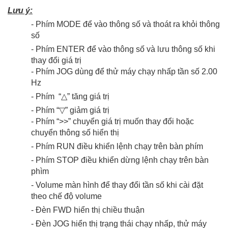
Lưu ý:
- Phím MODE để vào thông số và thoát ra khỏi thông
số
- Phím ENTER để vào thông số và lưu thông số khi
thay đổi giá trị
- Phím JOG dùng để thử máy chạy nhấp tần số 2.00
Hz
- Phím “
△” tăng giá trị
- Phím “
▽
” giảm giá trị
- Phím “>>” chuyển giá trị muốn thay đổi hoặc
chuyển thông số hiển thị
- Phím RUN điều khiển lệnh chạy trên bàn phím
- Phím STOP điều khiển dừng lệnh chạy trên bàn
phìm
- Volume màn hình để thay đổi tần số khi cài đặt
theo chế độ volume
- Đèn FWD hiển thị chiều thuận
- Đèn JOG hiển thị trạng thái chạy nhấp, thử máy