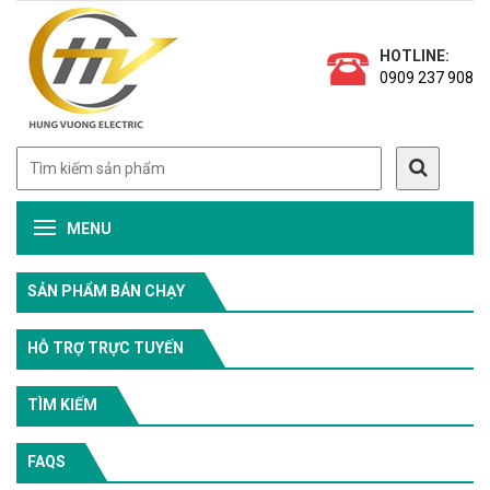
HOTLINE:
0909 237 908
MENU
SẢN PHẨM BÁN CHẠY
HỖ TRỢ TRỰC TUYẾN
TÌM KIẾM
FAQS