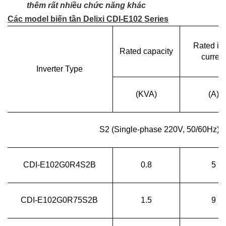
thêm rất nhiều chức năng khác
Các model biến tần Delixi CDI-E102 Series
Rated in
Rated capacity
curren
Inverter Type
(KVA)
(A)
S2 (Single-phase 220V, 50/60Hz) (B
CDI-E102G0R4S2B
0.8
5
CDI-E102G0R75S2B
1.5
9