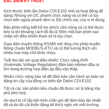
ĐẶC ĐIỂM KỸ THUẠT
Kích thước biến tần Delixi CDI-E102 nhỏ và hoạt động dễ
dàng; Nhúng với DC phanh chức năng và có thể có tùy
chọn bên ngoài phanh đơn vị; Độ chính xác của vị trí dừng.
Bàn phím riêng biệt hỗ trợ phích cắm nóng và có thể được
kéo ra tới khoảng cách tối đa là 50m; một bàn phím sao
chép với điều khiển tham số là tùy chọn.
Giao diện truyền thông RS485 mở rộng cho phép truyền
thông chuẩn MODBUS-RTU và có thể tương thích với
nhiều loại máy chủ khác nhau.
Tuổi thọ dài với quạt điều khiển; Chức năng AVR
(Automatic Voltage Regulation) đảm bảo mômen đầu ra
lớn trong trường hợp điện áp đầu vào thấp.
Nhiều chức năng bảo vệ để đảm bảo vận hành an toàn và
đáng tin cậy của động cơ biến tần Delixi CDI-E102
Tất cả các sản phẩm tiêu chuẩn đã được xử lý bằng lớp
phủ phù hợp.
Air-duct bị cô lập bởi kính chắn gió để đảm bảo tản nhiệt
tốt và do đó cải thiện đáng kể thích nghi với môi trường.