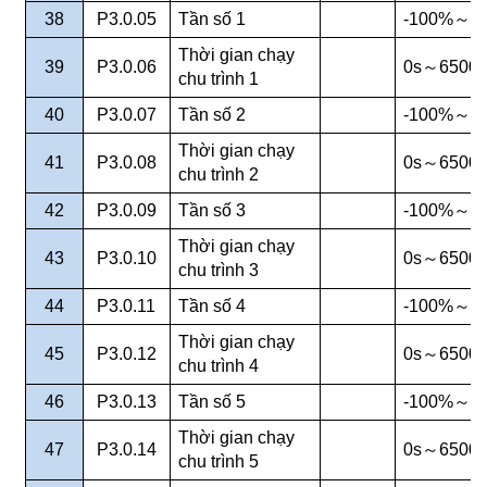
38
P3.0.05
Tần số 1
-100%
～
1
Thời gian chạy
39
P3.0.06
0s
～
6500s
chu trình 1
40
P3.0.07
Tần số 2
-100%
～
1
Thời gian chạy
41
P3.0.08
0s
～
6500s
chu trình 2
42
P3.0.09
Tần số 3
-100%
～
1
Thời gian chạy
43
P3.0.10
0s
～
6500s
chu trình 3
44
P3.0.11
Tần số 4
-100%
～
1
Thời gian chạy
45
P3.0.12
0s
～
6500s
chu trình 4
46
P3.0.13
Tần số 5
-100%
～
1
Thời gian chạy
47
P3.0.14
0s
～
6500s
chu trình 5