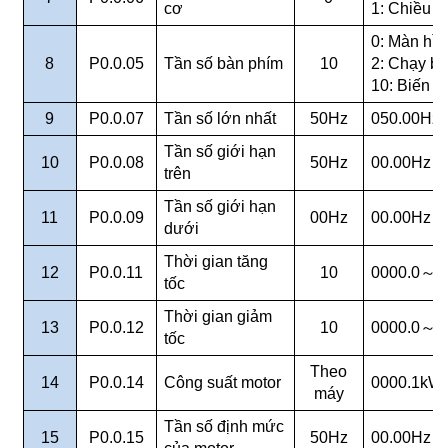
cơ
1: Chiều 
0: Màn hìn
8
P0.0.05
Tần số bàn phím
10
2: Chạy bi
10: Biến t
9
P0.0.07
Tần số lớn nhất
50Hz
050.00Hz
Tần số giới hạn
10
P0.0.08
50Hz
00.00Hz
～
trên
Tần số giới hạn
11
P0.0.09
00Hz
00.00Hz
～
dưới
Thời gian tăng
12
P0.0.11
10
0000.0
～
6
tốc
Thời gian giảm
13
P0.0.12
10
0000.0
～
6
tốc
Theo
14
P0.0.14
Công suất motor
0000.1kW 
máy
Tần số định mức
15
P0.0.15
50Hz
00.00Hz
～