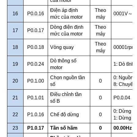
của motor
Điện áp định
Theo
16
P0.0.16
0001V
～
2
mức của motor
máy
Dòng điện định
Theo
17
P0.0.17
mức của motor
máy
Theo
18
P0.0.18
Vòng quay
00001rpm
máy
Dò thông số
19
P0.0.24
1: Dò tĩnh
motor
Chọn nguồn tần
0: Nguồn 
20
P0.1.00
0
số
8: Chuyển
Điều chỉnh tần
21
P0.1.01
0
P0.0.04
số B
0: Dừng th
22
P1.0.16
Chế độ dừng
0
1: Dừng tự
23
P1.0.17
Tần số hãm
0
00.00Hz
～