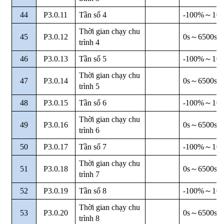
44
P3.0.11
Tần số 4
-100%
～
10
Thời gian chạy chu
45
P3.0.12
0s
～
6500s
trình 4
46
P3.0.13
Tần số 5
-100%
～
10
Thời gian chạy chu
47
P3.0.14
0s
～
6500s
trình 5
48
P3.0.15
Tần số 6
-100%
～
10
Thời gian chạy chu
49
P3.0.16
0s
～
6500s
trình 6
50
P3.0.17
Tần số 7
-100%
～
10
Thời gian chạy chu
51
P3.0.18
0s
～
6500s
trình 7
52
P3.0.19
Tần số 8
-100%
～
10
Thời gian chạy chu
53
P3.0.20
0s
～
6500s
trình 8