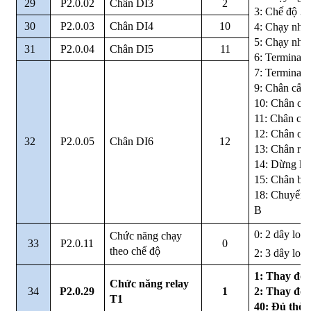
29
P2.0.02
Chân DI3
2
3: Chế độ 3 
30
P2.0.03
Chân DI4
10
4: Chạy nhấ
5: Chạy nhấ
31
P2.0.04
Chân DI5
11
6: Terminal t
7: Terminal 
9: Chân cấp 
10: Chân cấp
11: Chân cấp
12: Chân cấp
32
P2.0.05
Chân DI6
12
13: Chân res
14: Dừng kh
15: Chân báo
18: Chuyển n
B
0: 2 dây loại
Chức năng chạy
33
P2.0.11
0
theo chế độ
2: 3 dây loại
1: Thay đổi 
Chức năng relay
34
P2.0.29
1
2: Thay đổi 
T1
40: Đủ thời 