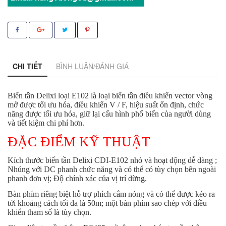
CHI TIẾT
BÌNH LUẬN/ĐÁNH GIÁ
Biến tần Delixi loại E102 là loại biến tần điều khiển vector vòng
mở được tối ưu hóa, điều khiển V / F, hiệu suất ổn định, chức
năng được tối ưu hóa, giữ lại cấu hình phổ biến của người dùng
và tiết kiệm chi phí hơn.
ĐẶC ĐIỂM KỸ THUẬT
Kích thước biến tần Delixi CDI-E102 nhỏ và hoạt động dễ dàng ;
Nhúng với DC phanh chức năng và có thể có tùy chọn bên ngoài
phanh đơn vị; Độ chính xác của vị trí dừng.
Bàn phím riêng biệt hỗ trợ phích cắm nóng và có thể được kéo ra
tới khoảng cách tối đa là 50m; một bàn phím sao chép với điều
khiển tham số là tùy chọn.