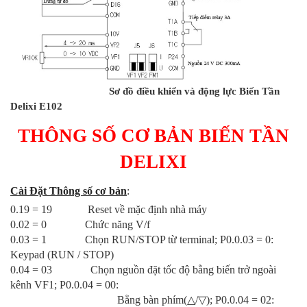
Sơ đồ điều khiển và động lực Biến Tần
Delixi E102
THÔNG SỐ CƠ BẢN BIẾN TẦN
DELIXI
Cài Đặt Thông số cơ bản
:
0.19 = 19 Reset về mặc định nhà máy
0.02 = 0
Chức năng V/f
0.03 = 1
Chọn RUN/STOP từ terminal; P0.0.03 = 0:
Keypad (RUN / STOP)
0.04 = 03 Chọn nguồn đặt tốc độ bằng biến trở ngoài
kênh VF1; P0.0.04 = 00:
Bằng bàn phím(
△
/
▽
); P0.0.04 = 02: