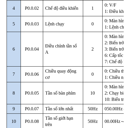
0: V/F
4
P0.0.02
Chế độ điều khiển
1
1: Điều khi
0: Màn hình
5
P0.0.03
Lệnh chạy
0
1: Lệnh chạy
0: Màn hình
2: Biến trở 
Điều chỉnh tần số
6
P0.0.04
2
3: Biến trở n
A
6: Cấp tốc đ
7: Chế độ P
Chiều quay động
0: Chiều thu
7
P0.0.06
0
cơ
1: Chiều ng
0: Màn hình
8
P0.0.05
Tần số bàn phím
10
2: Chạy biến
10: Biến trở
9
P0.0.07
Tần số lớn nhất
50Hz
050.00Hz
～
Tần số giới hạn
10
P0.0.08
50Hz
00.00Hz
～
M
trên