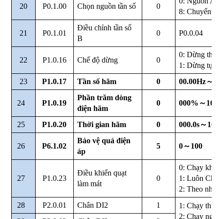
0: Nguồn A
20
P0.1.00
Chọn nguồn tần số
0
8: Chuyển n
Điều chỉnh tần số
21
P0.1.01
0
P0.0.04
B
0: Dừng theo
22
P1.0.16
Chế độ dừng
0
1: Dừng tự 
23
P1.0.17
Tần số hãm
0
00.00Hz
～
M
Phần trăm dòng
24
P1.0.19
0
000%
～
10
điện hãm
25
P1.0.20
Thời gian hãm
0
000.0s
～
100
Bảo vệ quá điện
26
P6.1.02
5
0
～
100
áp
0: Chạy khi 
Điều khiển quạt
27
P1.0.23
0
1: Luôn Chạ
làm mát
2: Theo nhiệ
28
P2.0.01
Chân DI2
1
1: Chạy thuậ
2: Chạy ngh