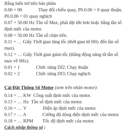
Bằng biến trở trên bàn phím
0.06 = 00 Thay đổi chiều quay, P0.0.06 = 0 quay thuận,
P0.0.06 = 01 quay nghịch
0.07 = 50.00 Hz Tần số Max, phải đặt lớn hơn hoặc bằng tần số
định mức của motor.
0.08 = 50.00 Hz Tần số chặn trên.
0.11 = … Giây Thời gian tăng tốc (thời gian từ 0Hz đến tần số
max).
0.12 = … Giây Thời gian giảm tốc (thắng động năng từ tần số
max về 0Hz).
0.01 = 1
Chức năng DI2: Chạy thuận
0.02 = 2 Chức năng DI3: Chạy nghịch
Cài Đặt Thông Số Motor
(xem trên nhãn motor)
:
0.14 = … KW Công suất định mức của motor.
0.15 = … Hz Tần số định mức của motor.
0.16 = … V Điện áp định mức của motor.
0.17 = … A Cường độ dòng điện định mức của motor.
0.18 = … RPM Tốc độ định mức của motor.
Cách nhập thông số
: