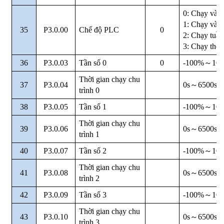
0: Chạy và 
1: Chạy và lư
35
P3.0.00
Chế độ PLC
0
2: Chạy tuần
3: Chạy the
36
P3.0.03
Tần số 0
0
-100%
～
10
Thời gian chạy chu
37
P3.0.04
0s
～
6500s
trình 0
38
P3.0.05
Tần số 1
-100%
～
10
Thời gian chạy chu
39
P3.0.06
0s
～
6500s
trình 1
40
P3.0.07
Tần số 2
-100%
～
10
Thời gian chạy chu
41
P3.0.08
0s
～
6500s
trình 2
42
P3.0.09
Tần số 3
-100%
～
10
Thời gian chạy chu
43
P3.0.10
0s
～
6500s
trình 3