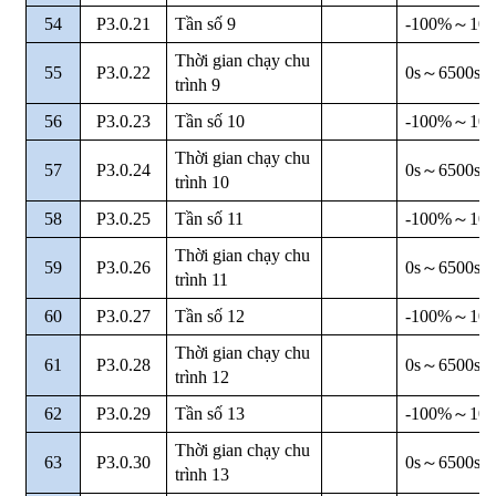
54
P3.0.21
Tần số 9
-100%
～
10
Thời gian chạy chu
55
P3.0.22
0s
～
6500s
trình 9
56
P3.0.23
Tần số 10
-100%
～
10
Thời gian chạy chu
57
P3.0.24
0s
～
6500s
trình 10
58
P3.0.25
Tần số 11
-100%
～
10
Thời gian chạy chu
59
P3.0.26
0s
～
6500s
trình 11
60
P3.0.27
Tần số 12
-100%
～
10
Thời gian chạy chu
61
P3.0.28
0s
～
6500s
trình 12
62
P3.0.29
Tần số 13
-100%
～
10
Thời gian chạy chu
63
P3.0.30
0s
～
6500s
trình 13