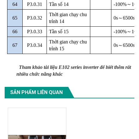
64
P3.0.31
Tần số 14
-100%
～
10
Thời gian chạy chu
65
P3.0.32
0s
～
6500s
trình 14
66
P3.0.33
Tần số 15
-100%
～
10
Thời gian chạy chu
67
P3.0.34
0s
～
6500s
trình 15
Tham khảo tài liệu E102 series inverter để biết thêm rất
nhiều chức năng khác
SẢN PHẨM LIÊN QUAN