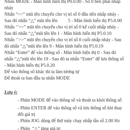
Nhấn MODE - Màn hình hiển thị P0.0.00 - Số 0 bên phải nhấp
nháy
Nhấn “>>” mũi tên chuyển cho vị trí số 0 đầu tiên nhấp nháy -
Sau đó nhấn “
△
” mũi tên lên 5 - Màn hình hiển thị P5.0.00
Nhấn ‘’>>” mũi tên chuyển cho vị trí số 0 kế cuối nhấp nháy -
Sau đó nhấn
“
△
”mũi tên lên 1 - Màn hình hiển thị P5.0.10
Nhấn ‘’>>” mũi tên chuyển cho vị trí số 0 cuối nhấp nháy - Sau
đó nhấn
“
△
”mũi tên lên 9 - Màn hình hiển thị P5.0.19
Nhấn “Enter” để vào thông số - Màn hình hiện thị 0 - Sau đó
nhấn
“
△
”mũi tên lên 19 - Sau đó ta nhấn “Enter” để lưu thông số
- Màn hình hiển thị P5.0.20
Để vào thông số khác thì ta làm tương tự
Để thoát ra ban đầu ta nhấn MODE
Lưu ý:
- Phím MODE để vào thông số và thoát ra khỏi thông số
- Phím ENTER để vào thông số và lưu thông số khi thay
đổi giá trị
- Phím JOG dùng để thử máy chạy nhấp tần số 2.00 Hz
- Phím “
△
” tăng giá trị