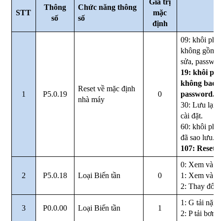
Gía trị
Thông
Chức năng thông
STT
mặc
Mô
số
số
định
09: khôi phụ
không gồm t
sửa, passwor
19: khôi ph
không bao g
Reset về mặc định
1
P5.0.19
0
password.
nhà máy
30: Lưu lại 
cài đặt.
60: khôi phụ
đã sao lưu.
107: Reset 
0: Xem và s
2
P5.0.18
Loại Biến tần
0
1: Xem và k
2: Thay đổi 
1: G tải nặng
3
P0.0.00
Loại Biến tần
1
2: P tải bơm 