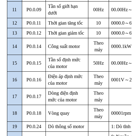
Tần số giới hạn
11
P0.0.09
00Hz
00.00Hz
～
P
dưới
12
P0.0.11
Thời gian tăng tốc
10
0000.0
～
650
13
P0.0.12
Thời gian giảm tốc
10
0000.0
～
650
Theo
14
P0.0.14
Công suất motor
0000.1kW ~
máy
Tần số định mức
15
P0.0.15
50Hz
00.00Hz
～
M
của motor
Điện áp định mức
Theo
16
P0.0.16
0001V
～
20
của motor
máy
Dòng điện định
Theo
17
P0.0.17
mức của motor
máy
Theo
18
P0.0.18
Vòng quay
00001rpm
～
máy
19
P0.0.24
Dò thông số motor
1: Dò tĩnh