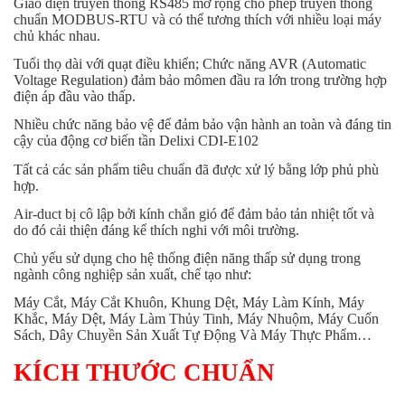
Giao diện truyền thông RS485 mở rộng cho phép truyền thông
chuẩn MODBUS-RTU và có thể tương thích với nhiều loại máy
chủ khác nhau.
Tuổi thọ dài với quạt điều khiển; Chức năng AVR (Automatic
Voltage Regulation) đảm bảo mômen đầu ra lớn trong trường hợp
điện áp đầu vào thấp.
Nhiều chức năng bảo vệ để đảm bảo vận hành an toàn và đáng tin
cậy của động cơ biến tần Delixi CDI-E102
Tất cả các sản phẩm tiêu chuẩn đã được xử lý bằng lớp phủ phù
hợp.
Air-duct bị cô lập bởi kính chắn gió để đảm bảo tản nhiệt tốt và
do đó cải thiện đáng kể thích nghi với môi trường.
Chủ yếu sử dụng cho hệ thống điện năng thấp sử dụng trong
ngành công nghiệp sản xuất, chế tạo như:
Máy Cắt, Máy Cắt Khuôn, Khung Dệt, Máy Làm Kính, Máy
Khắc, Máy Dệt, Máy Làm Thủy Tinh, Máy Nhuộm, Máy Cuốn
Sách, Dây Chuyền Sản Xuất Tự Động Và Máy Thực Phẩm…
KÍCH THƯỚC CHUẨN