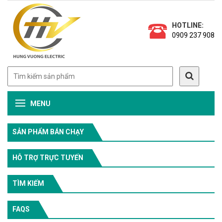
HOTLINE:
0909 237 908
MENU
SẢN PHẨM BÁN CHẠY
HỖ TRỢ TRỰC TUYẾN
TÌM KIẾM
FAQS