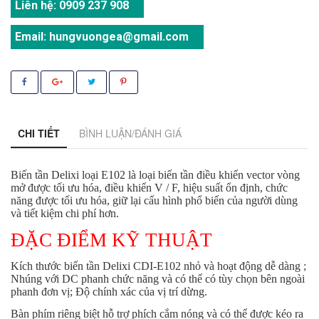
Liên hệ:
0909 237 908
Email:
hungvuongea@gmail.com
CHI TIẾT
BÌNH LUẬN/ĐÁNH GIÁ
Biến tần Delixi loại E102 là loại biến tần điều khiển vector vòng
mở được tối ưu hóa, điều khiển V / F, hiệu suất ổn định, chức
năng được tối ưu hóa, giữ lại cấu hình phổ biến của người dùng
và tiết kiệm chi phí hơn.
ĐẶC ĐIỂM KỸ THUẬT
Kích thước biến tần Delixi CDI-E102 nhỏ và hoạt động dễ dàng ;
Nhúng với DC phanh chức năng và có thể có tùy chọn bên ngoài
phanh đơn vị; Độ chính xác của vị trí dừng.
Bàn phím riêng biệt hỗ trợ phích cắm nóng và có thể được kéo ra