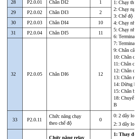
28
P2.0.01
Chân DI2
1
1: Chạy thuậ
2: Chạy ngh
29
P2.0.02
Chân DI3
2
3: Chế độ 3 
30
P2.0.03
Chân DI4
10
4: Chạy nhấ
5: Chạy nhấ
31
P2.0.04
Chân DI5
11
6: Terminal t
7: Terminal 
9: Chân cấp 
10: Chân cấp
11: Chân cấp
12: Chân cấp
32
P2.0.05
Chân DI6
12
13: Chân res
14: Dừng kh
15: Chân báo
18: Chuyển n
B
0: 2 dây loại
Chức năng chạy
33
P2.0.11
0
theo chế độ
2: 3 dây loại
1: Thay đổi 
Chức năng relay