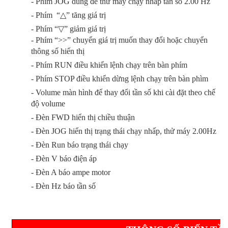
- Phím JOG dùng để thử máy chạy nhấp tần số 2.00 Hz
- Phím “
△
” tăng giá trị
- Phím “
▽
” giảm giá trị
- Phím “>>” chuyển giá trị muốn thay đổi hoặc chuyển
thông số hiển thị
- Phím RUN điều khiển lệnh chạy trên bàn phím
- Phím STOP điều khiển dừng lệnh chạy trên bàn phìm
- Volume màn hình để thay đổi tần số khi cài đặt theo chế
độ volume
- Đèn FWD hiển thị chiều thuận
- Đèn JOG hiển thị trạng thái chạy nhấp, thử máy 2.00Hz
- Đèn Run báo trạng thái chạy
- Đèn V báo điện áp
- Đèn A báo ampe motor
- Đèn Hz báo tần số