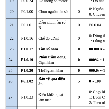
19
P0.0.24
Dò thông số motor
1: Dò tĩnh
0: Nguồn A
20
P0.1.00
Chọn nguồn tần số
0
8: Chuyển n
Điều chỉnh tần số
21
P0.1.01
0
P0.0.04
B
0: Dừng theo
22
P1.0.16
Chế độ dừng
0
1: Dừng tự 
23
P1.0.17
Tần số hãm
0
00.00Hz
～
M
Phần trăm dòng
24
P1.0.19
0
000%
～
10
điện hãm
25
P1.0.20
Thời gian hãm
0
000.0s
～
100
Bảo vệ quá điện
26
P6.1.02
5
0
～
100
áp
0: Chạy khi 
Điều khiển quạt
27
P1.0.23
0
1: Luôn Chạ
làm mát
2: Theo nhiệ