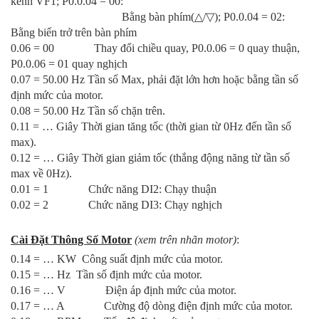
kênh VF1; P0.0.04 = 00:
Bằng bàn phím(
△
/
▽
); P0.0.04 = 02:
Bằng biến trở trên bàn phím
0.06 = 00 Thay đổi chiều quay, P0.0.06 = 0 quay thuận,
P0.0.06 = 01 quay nghịch
0.07 = 50.00 Hz Tần số Max, phải đặt lớn hơn hoặc bằng tần số
định mức của motor.
0.08 = 50.00 Hz Tần số chặn trên.
0.11 = … Giây Thời gian tăng tốc (thời gian từ 0Hz đến tần số
max).
0.12 = … Giây Thời gian giảm tốc (thắng động năng từ tần số
max về 0Hz).
0.01 = 1
Chức năng DI2: Chạy thuận
0.02 = 2 Chức năng DI3: Chạy nghịch
Cài Đặt Thông Số Motor
(xem trên nhãn motor)
:
0.14 = … KW Công suất định mức của motor.
0.15 = … Hz Tần số định mức của motor.
0.16 = … V Điện áp định mức của motor.
0.17 = … A Cường độ dòng điện định mức của motor.