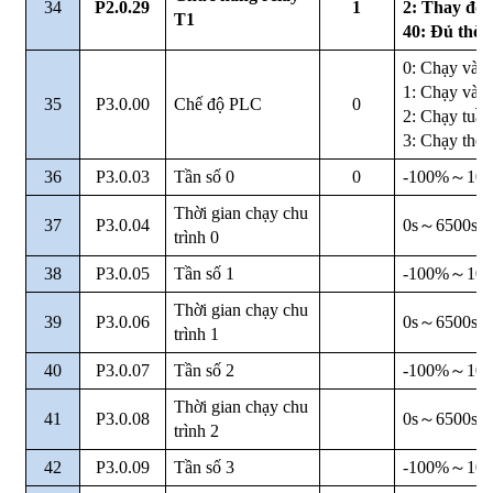
34
P2.0.29
1
2: Thay đổi 
T1
40: Đủ thời 
0: Chạy và 
1: Chạy và lư
35
P3.0.00
Chế độ PLC
0
2: Chạy tuần
3: Chạy the
36
P3.0.03
Tần số 0
0
-100%
～
10
Thời gian chạy chu
37
P3.0.04
0s
～
6500s
trình 0
38
P3.0.05
Tần số 1
-100%
～
10
Thời gian chạy chu
39
P3.0.06
0s
～
6500s
trình 1
40
P3.0.07
Tần số 2
-100%
～
10
Thời gian chạy chu
41
P3.0.08
0s
～
6500s
trình 2
42
P3.0.09
Tần số 3
-100%
～
10