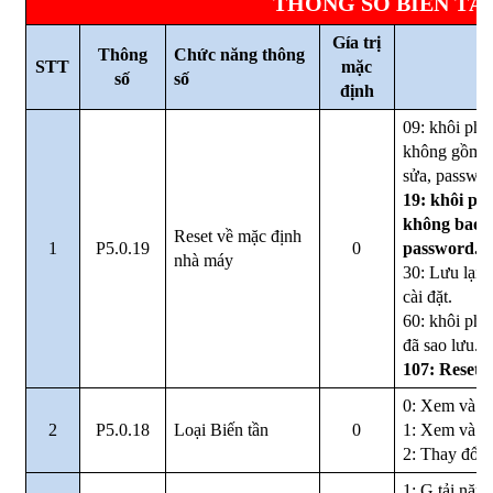
THÔNG SỐ BIẾN TẦN
Gía trị
Thông
Chức năng thông
STT
mặc
Mô
số
số
định
09: khôi phụ
không gồm t
sửa, passwor
19: khôi ph
không bao g
Reset về mặc định
1
P5.0.19
0
password.
nhà máy
30: Lưu lại 
cài đặt.
60: khôi phụ
đã sao lưu.
107: Reset 
0: Xem và s
2
P5.0.18
Loại Biến tần
0
1: Xem và k
2: Thay đổi 
1: G tải nặng