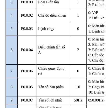
3
P0.0.00
Loại Biến tần
1
2: P tải bơm 
0: V/F
4
P0.0.02
Chế độ điều khiển
1
1: Điều khi
0: Màn hình
5
P0.0.03
Lệnh chạy
0
1: Lệnh chạy
0: Màn hình
2: Biến trở 
Điều chỉnh tần số
6
P0.0.04
2
3: Biến trở n
A
6: Cấp tốc đ
7: Chế độ P
Chiều quay động
0: Chiều thu
7
P0.0.06
0
cơ
1: Chiều ng
0: Màn hình
8
P0.0.05
Tần số bàn phím
10
2: Chạy biến
10: Biến trở
9
P0.0.07
Tần số lớn nhất
50Hz
050.00Hz
～