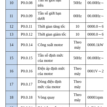
Tần số giới hạn
10
P0.0.08
50Hz
00.00Hz
～
M
trên
Tần số giới hạn
11
P0.0.09
00Hz
00.00Hz
～
P
dưới
12
P0.0.11
Thời gian tăng tốc
10
0000.0
～
650
13
P0.0.12
Thời gian giảm tốc
10
0000.0
～
650
Theo
14
P0.0.14
Công suất motor
0000.1kW ~
máy
Tần số định mức
15
P0.0.15
50Hz
00.00Hz
～
M
của motor
Điện áp định mức
Theo
16
P0.0.16
0001V
～
20
của motor
máy
Dòng điện định
Theo
17
P0.0.17
mức của motor
máy
Theo
18
P0.0.18
Vòng quay
00001rpm
～
máy