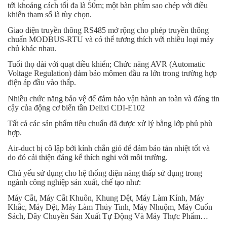
tới khoảng cách tối đa là 50m; một bàn phím sao chép với điều
khiển tham số là tùy chọn.
Giao diện truyền thông RS485 mở rộng cho phép truyền thông
chuẩn MODBUS-RTU và có thể tương thích với nhiều loại máy
chủ khác nhau.
Tuổi thọ dài với quạt điều khiển; Chức năng AVR (Automatic
Voltage Regulation) đảm bảo mômen đầu ra lớn trong trường hợp
điện áp đầu vào thấp.
Nhiều chức năng bảo vệ để đảm bảo vận hành an toàn và đáng tin
cậy của động cơ biến tần Delixi CDI-E102
Tất cả các sản phẩm tiêu chuẩn đã được xử lý bằng lớp phủ phù
hợp.
Air-duct bị cô lập bởi kính chắn gió để đảm bảo tản nhiệt tốt và
do đó cải thiện đáng kể thích nghi với môi trường.
Chủ yếu sử dụng cho hệ thống điện năng thấp sử dụng trong
ngành công nghiệp sản xuất, chế tạo như:
Máy Cắt, Máy Cắt Khuôn, Khung Dệt, Máy Làm Kính, Máy
Khắc, Máy Dệt, Máy Làm Thủy Tinh, Máy Nhuộm, Máy Cuốn
Sách, Dây Chuyền Sản Xuất Tự Động Và Máy Thực Phẩm…