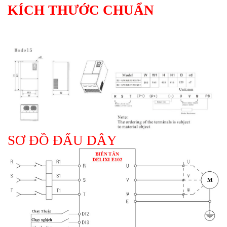
KÍCH THƯỚC CHUẨN
SƠ ĐỒ ĐẤU DÂY