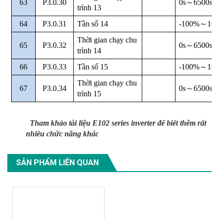
63
P3.0.30
0s
～
6500s
trình 13
64
P3.0.31
Tần số 14
-100%
～
10
Thời gian chạy chu
65
P3.0.32
0s
～
6500s
trình 14
66
P3.0.33
Tần số 15
-100%
～
10
Thời gian chạy chu
67
P3.0.34
0s
～
6500s
trình 15
Tham khảo tài liệu E102 series inverter để biết thêm rất
nhiều chức năng khác
SẢN PHẨM LIÊN QUAN