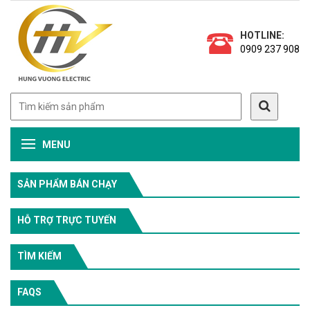
HOTLINE:
0909 237 908
MENU
SẢN PHẨM BÁN CHẠY
HỖ TRỢ TRỰC TUYẾN
TÌM KIẾM
FAQS