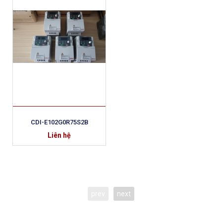
CDI-E102G0R75S2B
Liên hệ
prev
next