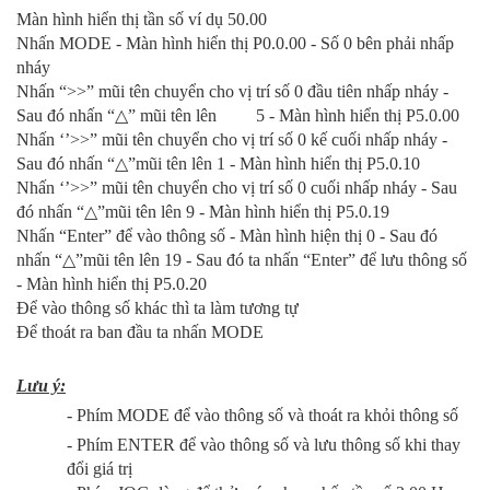
Màn hình hiển thị tần số ví dụ 50.00
Nhấn MODE - Màn hình hiển thị P0.0.00 - Số 0 bên phải nhấp
nháy
Nhấn “>>” mũi tên chuyển cho vị trí số 0 đầu tiên nhấp nháy -
Sau đó nhấn “
△
” mũi tên lên 5 - Màn hình hiển thị P5.0.00
Nhấn ‘’>>” mũi tên chuyển cho vị trí số 0 kế cuối nhấp nháy -
Sau đó nhấn
“
△
”mũi tên lên 1 - Màn hình hiển thị P5.0.10
Nhấn ‘’>>” mũi tên chuyển cho vị trí số 0 cuối nhấp nháy - Sau
đó nhấn
“
△
”mũi tên lên 9 - Màn hình hiển thị P5.0.19
Nhấn “Enter” để vào thông số - Màn hình hiện thị 0 - Sau đó
nhấn
“
△
”mũi tên lên 19 - Sau đó ta nhấn “Enter” để lưu thông số
- Màn hình hiển thị P5.0.20
Để vào thông số khác thì ta làm tương tự
Để thoát ra ban đầu ta nhấn MODE
Lưu ý:
- Phím MODE để vào thông số và thoát ra khỏi thông số
- Phím ENTER để vào thông số và lưu thông số khi thay
đổi giá trị