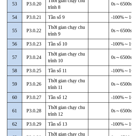
Thời gian chạy chu
53
P3.0.20
0s
～
6500s
trình 8
54
P3.0.21
Tần số 9
-100%
～
10
Thời gian chạy chu
55
P3.0.22
0s
～
6500s
trình 9
56
P3.0.23
Tần số 10
-100%
～
10
Thời gian chạy chu
57
P3.0.24
0s
～
6500s
trình 10
58
P3.0.25
Tần số 11
-100%
～
10
Thời gian chạy chu
59
P3.0.26
0s
～
6500s
trình 11
60
P3.0.27
Tần số 12
-100%
～
10
Thời gian chạy chu
61
P3.0.28
0s
～
6500s
trình 12
62
P3.0.29
Tần số 13
-100%
～
10
Thời gian chạy chu