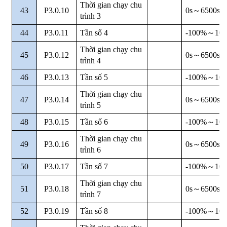
Thời gian chạy chu
43
P3.0.10
0s
～
6500s
trình 3
44
P3.0.11
Tần số 4
-100%
～
10
Thời gian chạy chu
45
P3.0.12
0s
～
6500s
trình 4
46
P3.0.13
Tần số 5
-100%
～
10
Thời gian chạy chu
47
P3.0.14
0s
～
6500s
trình 5
48
P3.0.15
Tần số 6
-100%
～
10
Thời gian chạy chu
49
P3.0.16
0s
～
6500s
trình 6
50
P3.0.17
Tần số 7
-100%
～
10
Thời gian chạy chu
51
P3.0.18
0s
～
6500s
trình 7
52
P3.0.19
Tần số 8
-100%
～
10