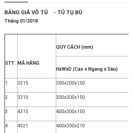
B
ẢN
G GIÁ VỎ TỦ - TỦ TỤ BÙ
Tháng 01/2018
Q
U
Y CÁCH (mm)
STT
MÃ HÀNG
H
x
WxD (Cao x Ngang x Sâu)
1
3215
300x200x150
2
3315
300x300x150
3
4315
400x300x150
4
4321
400x300x210