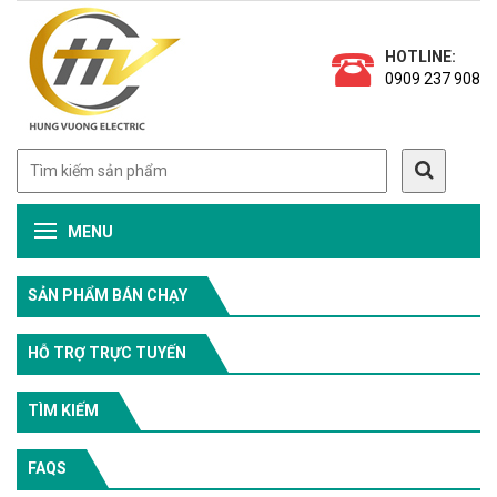
HOTLINE:
0909 237 908
MENU
SẢN PHẨM BÁN CHẠY
HỖ TRỢ TRỰC TUYẾN
TÌM KIẾM
FAQS