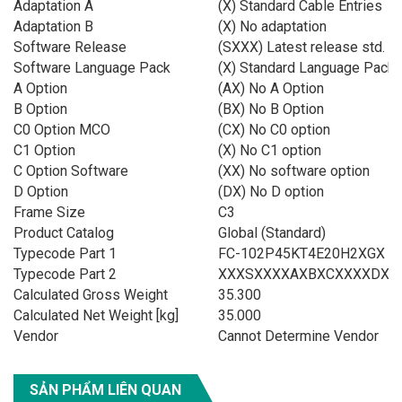
Adaptation A
(X) Standard Cable Entries
Adaptation B
(X) No adaptation
Software Release
(SXXX) Latest release std. S
Software Language Pack
(X) Standard Language Pack
A Option
(AX) No A Option
B Option
(BX) No B Option
C0 Option MCO
(CX) No C0 option
C1 Option
(X) No C1 option
C Option Software
(XX) No software option
D Option
(DX) No D option
Frame Size
C3
Product Catalog
Global (Standard)
Typecode Part 1
FC-102P45KT4E20H2XGX
Typecode Part 2
XXXSXXXXAXBXCXXXXDX
Calculated Gross Weight
35.300
Calculated Net Weight [kg]
35.000
Vendor
Cannot Determine Vendor
SẢN PHẨM LIÊN QUAN