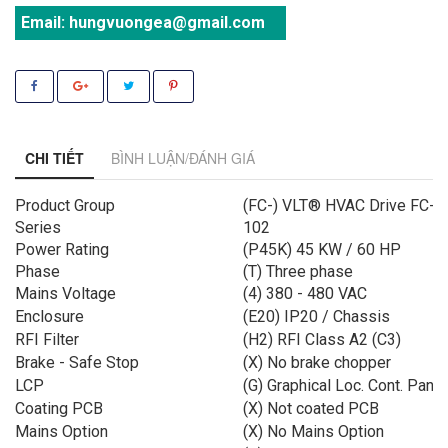
Email:
hungvuongea@gmail.com
CHI TIẾT
BÌNH LUẬN/ĐÁNH GIÁ
Product Group
(FC-) VLT® HVAC Drive FC-
Series
102
Power Rating
(P45K) 45 KW / 60 HP
Phase
(T) Three phase
Mains Voltage
(4) 380 - 480 VAC
Enclosure
(E20) IP20 / Chassis
RFI Filter
(H2) RFI Class A2 (C3)
Brake - Safe Stop
(X) No brake chopper
LCP
(G) Graphical Loc. Cont. Panel
Coating PCB
(X) Not coated PCB
Mains Option
(X) No Mains Option