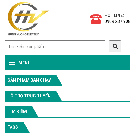
HOTLINE:
0909 237 908
MENU
SẢN PHẨM BÁN CHẠY
HỖ TRỢ TRỰC TUYẾN
TÌM KIẾM
FAQS