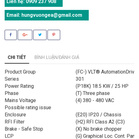
Liên hệ:
0909 237 908
Email:
hungvuongea@gmail.com
CHI TIẾT
BÌNH LUẬN/ĐÁNH GIÁ
Product Group
(FC-) VLT® AutomationDrive
Series
301
Power Rating
(P18K) 18.5 KW / 25 HP
Phase
(T) Three phase
Mains Voltage
(4) 380 - 480 VAC
Possible rating issue
Enclosure
(E20) IP20 / Chassis
RFI Filter
(H2) RFI Class A2 (C3)
Brake - Safe Stop
(X) No brake chopper
LCP
(G) Graphical Loc. Cont. Panel