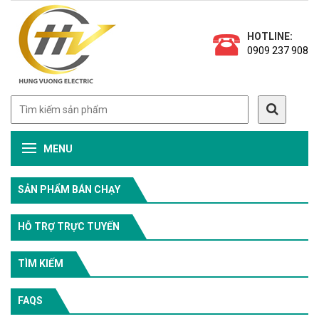
HOTLINE:
0909 237 908
MENU
SẢN PHẨM BÁN CHẠY
HỖ TRỢ TRỰC TUYẾN
TÌM KIẾM
FAQS