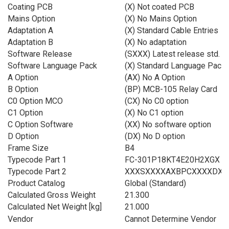
Coating PCB
(X) Not coated PCB
Mains Option
(X) No Mains Option
Adaptation A
(X) Standard Cable Entries
Adaptation B
(X) No adaptation
Software Release
(SXXX) Latest release std. S
Software Language Pack
(X) Standard Language Pack
A Option
(AX) No A Option
B Option
(BP) MCB-105 Relay Card
C0 Option MCO
(CX) No C0 option
C1 Option
(X) No C1 option
C Option Software
(XX) No software option
D Option
(DX) No D option
Frame Size
B4
Typecode Part 1
FC-301P18KT4E20H2XGX
Typecode Part 2
XXXSXXXXAXBPCXXXXDX
Product Catalog
Global (Standard)
Calculated Gross Weight
21.300
Calculated Net Weight [kg]
21.000
Vendor
Cannot Determine Vendor