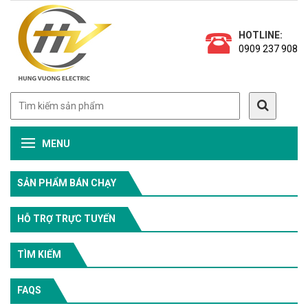
HOTLINE:
0909 237 908
MENU
SẢN PHẨM BÁN CHẠY
HỖ TRỢ TRỰC TUYẾN
TÌM KIẾM
FAQS