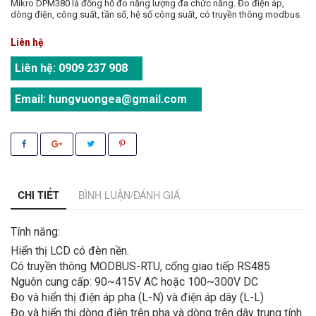
Mikro DPM380 là đồng hồ đo năng lượng đa chức năng. Đo điện áp,
dòng điện, công suất, tần số, hệ số công suất, có truyền thông modbus.
Liên hệ
Liên hệ:
0909 237 908
Email:
hungvuongea@gmail.com
CHI TIẾT
BÌNH LUẬN/ĐÁNH GIÁ
Tính năng:
Hiển thị LCD có đèn nền.
Có truyền thông MODBUS-RTU, cổng giao tiếp RS485
Nguôn cung cấp: 90~415V AC hoặc 100~300V DC
Đo và hiển thị điện áp pha (L-N) và điện áp dây (L-L)
Đo và hiển thị dòng điện trên pha và dòng trên dây trung tính