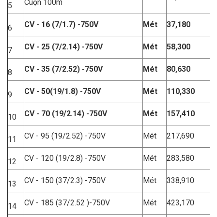
Cuộn 100m
5
C
V - 16 (7/1.7) -750V
M
ét
37,180
6
C
V - 25 (7/2.14) -750V
M
ét
58,300
7
C
V - 35 (7/2.52) -750V
M
ét
80,630
8
C
V - 50(19/1.8) -750V
M
ét
110,330
9
C
V - 70 (19/2.14) -750V
M
ét
157,410
10
CV - 95 (19/2.52) -750V
Mét
217,690
11
CV - 120 (19/2.8) -750V
Mét
283,580
12
CV - 150 (37/2.3) -750V
Mét
338,910
13
CV - 185 (37/2.52 )-750V
Mét
423,170
14