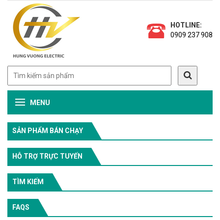
HOTLINE:
0909 237 908
MENU
SẢN PHẨM BÁN CHẠY
HỖ TRỢ TRỰC TUYẾN
TÌM KIẾM
FAQS