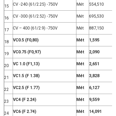
CV -240 (61/2.25) -750V
Mét
554,510
15
CV -300 (61/2.52) -750V
Mét
695,530
16
CV – 400 (61/2.9) -750V
Mét
887,150
17
VC0.5 (F0,80)
M
ét
1,595
18
VC0.75 (F0,97)
M
ét
2,090
19
VC 1.0 (F1,13)
M
ét
2,651
20
VC1.5 (F 1.38)
M
ét
3,828
21
VC2.5 (F 1.77)
M
ét
6,127
22
VC4 (F 2.24)
M
ét
9,559
23
VC6 (F 2.74)
M
ét
14,091
24