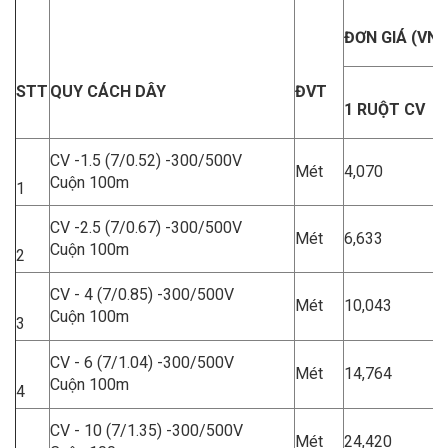
ĐƠN GIÁ (VNĐ
STT
Q
UY CÁCH DÂY
ĐVT
1 RUỘT CV
CV -1.5 (7/0.52) -300/500V
Mét
4,070
Cuộn 100m
1
CV -2.5 (7/0.67) -300/500V
Mét
6,633
Cuộn 100m
2
CV - 4 (7/0.85) -300/500V
Mét
10,043
Cuộn 100m
3
CV - 6 (7/1.04) -300/500V
Mét
14,764
Cuộn 100m
4
CV - 10 (7/1.35) -300/500V
Mét
24,420