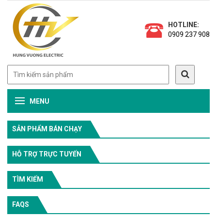
HOTLINE:
0909 237 908
MENU
SẢN PHẨM BÁN CHẠY
HỖ TRỢ TRỰC TUYẾN
TÌM KIẾM
FAQS