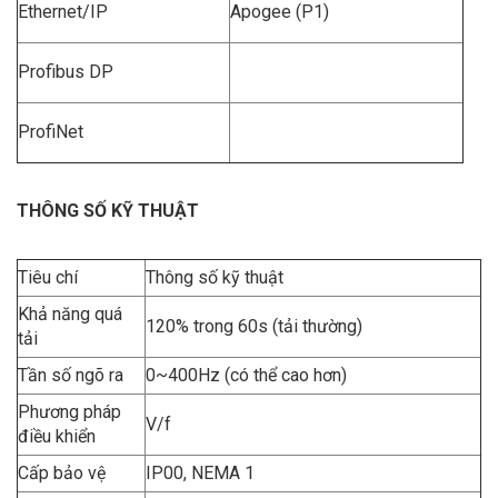
Ethernet/IP
Apogee (P1)
Profibus DP
ProfiNet
THÔNG SỐ KỸ THUẬT
Tiêu chí
Thông số kỹ thuật
Khả năng quá
120% trong 60s (tải thường)
tải
Tần số ngõ ra
0~400Hz (có thể cao hơn)
Phương pháp
V/f
điều khiển
Cấp bảo vệ
IP00, NEMA 1